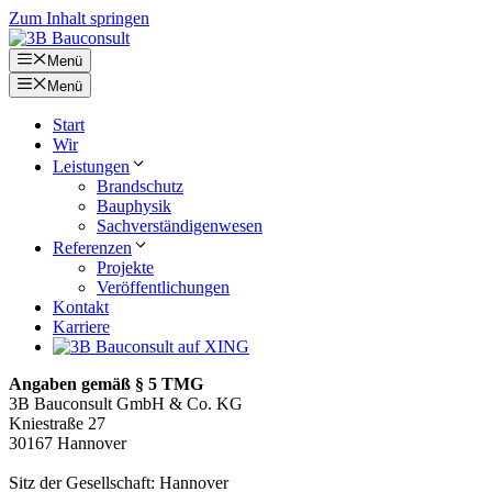
Zum Inhalt springen
Menü
Menü
Start
Wir
Leistungen
Brandschutz
Bauphysik
Sachverständigenwesen
Referenzen
Projekte
Veröffentlichungen
Kontakt
Karriere
Angaben gemäß § 5 TMG
3B Bauconsult GmbH & Co. KG
Kniestraße 27
30167 Hannover
Sitz der Gesellschaft: Hannover